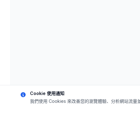
Cookie 使用通知
我們使用 Cookies 來改善您的瀏覽體驗、分析網站流
vInjury是第一個收集整理新冠疫苗不良反應案例的中文網
聽到，並提供相關資訊幫助更多人了解真相。