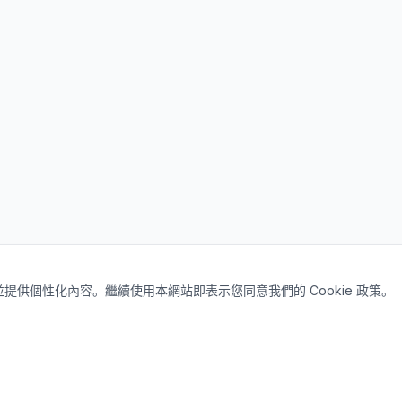
量並提供個性化內容。繼續使用本網站即表示您同意我們的 Cookie 政策。
站。我們致力於讓疫苗受害者的聲音被
快速連結