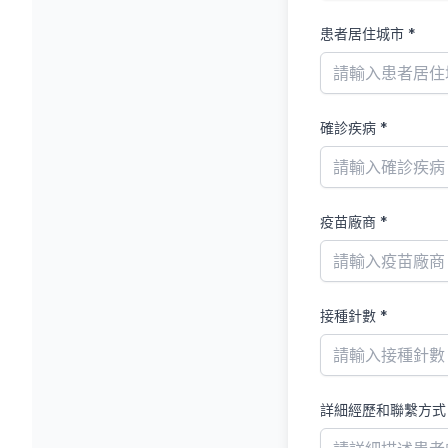
患者居住城市
*
確診疾病
*
疫苗廠商
*
接種針數
*
詳細經歷和聯繫方式