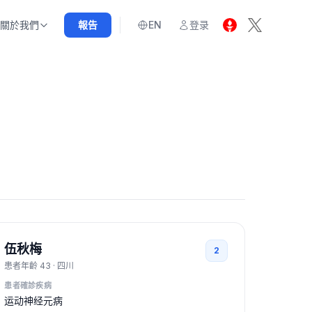
關於我們
報告
EN
登录
伍秋梅
2
患者年齡
43
·
四川
患者確診疾病
运动神经元病