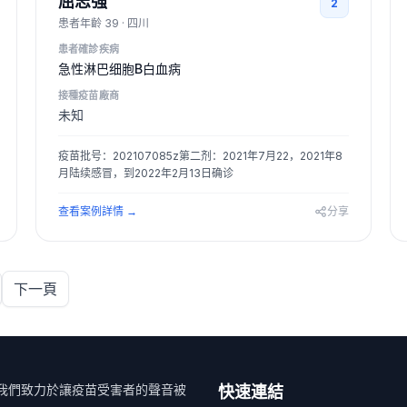
屈志强
2
患者年齡
39
·
四川
患者確診疾病
急性淋巴细胞B白血病
接種疫苗廠商
未知
疫苗批号：202107085z第二剂：2021年7月22，2021年8
月陆续感冒，到2022年2月13日确诊
查看案例詳情
→
分享
下一頁
站。我們致力於讓疫苗受害者的聲音被
快速連結