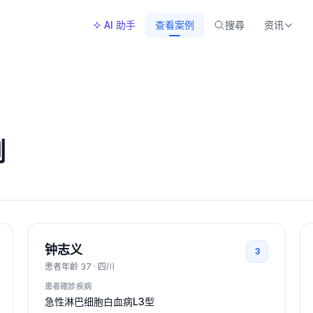
AI 助手
查看案例
搜尋
资讯
例
钟志义
3
患者年齡
37
·
四川
患者確診疾病
急性淋巴细胞白血病L3型