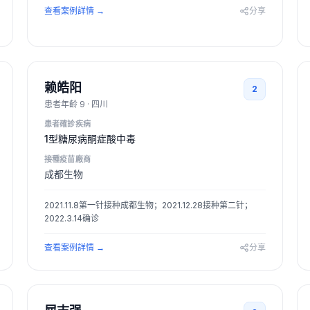
查看案例詳情
→
分享
赖皓阳
2
患者年齡
9
·
四川
患者確診疾病
1型糖尿病酮症酸中毒
接種疫苗廠商
成都生物
2021.11.8第一针接种成都生物；2021.12.28接种第二针；
2022.3.14确诊
查看案例詳情
→
分享