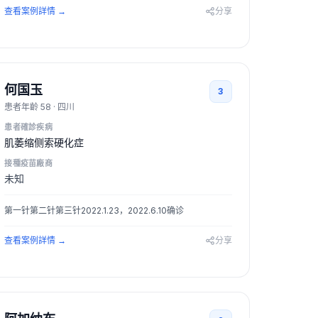
查看案例詳情
→
分享
何国玉
3
患者年齡
58
·
四川
患者確診疾病
肌萎缩侧索硬化症
接種疫苗廠商
未知
第一针第二针第三针2022.1.23，2022.6.10确诊
查看案例詳情
→
分享