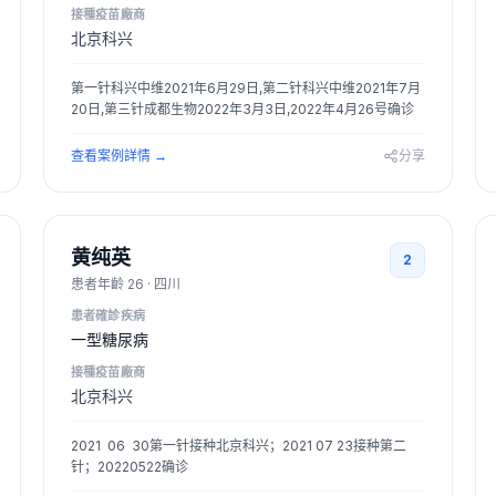
接種疫苗廠商
北京科兴
第一针科兴中维2021年6月29日,第二针科兴中维2021年7月
20日,第三针成都生物2022年3月3日,2022年4月26号确诊
查看案例詳情
→
分享
黄纯英
2
患者年齡
26
·
四川
患者確診疾病
一型糖尿病
接種疫苗廠商
北京科兴
2021  06  30第一针接种北京科兴；2021 07 23接种第二
针；20220522确诊