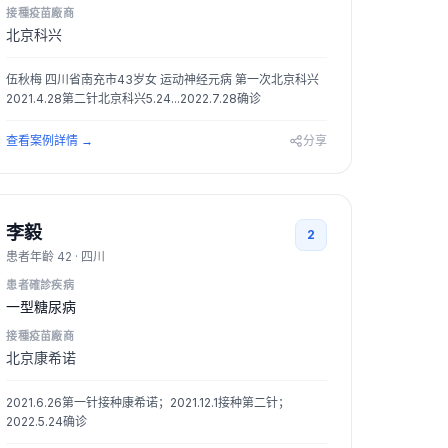
接種疫苗廠商
北京科兴
伍秋梅 四川省南充市43岁女 运动神经元病 第一次北京科兴
2021.4.28第二针北京科兴5.24...2022.7.28确诊
查看案例詳情
→
分享
李毅
2
患者年齡
42
·
四川
患者確診疾病
一型糖尿病
接種疫苗廠商
北京康希诺
2021.6.26第一针接种康希诺；2021.12.1接种第二针；
2022.5.24确诊