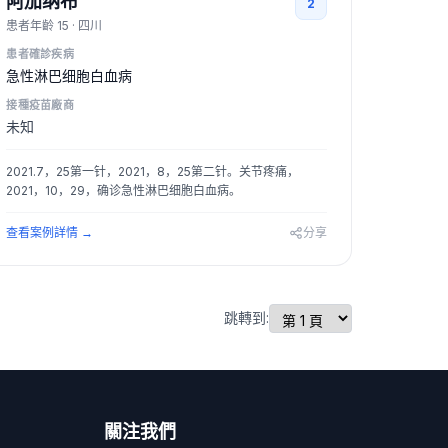
阿加纳布
2
患者年齡
15
·
四川
患者確診疾病
急性淋巴细胞白血病
接種疫苗廠商
未知
2021.7，25第一针，2021，8，25第二针。关节疼痛，
2021，10，29，确诊急性淋巴细胞白血病。
查看案例詳情
→
分享
跳轉到:
關注我們