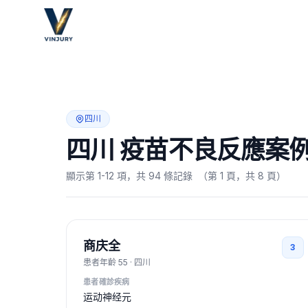
四川
四川 疫苗不良反應案
顯示第 1-12 項，共 94 條記錄
（第 1 頁，共 8 頁）
商庆全
3
患者年齡
55
·
四川
患者確診疾病
运动神经元