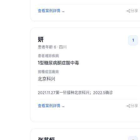
查看案例詳情
→
分享
妍
1
患者年齡
6
·
四川
患者確診疾病
1型糖尿病酮症酸中毒
接種疫苗廠商
北京科兴
2021.11.27第一针接种北京科兴；2022.5确诊
查看案例詳情
→
分享