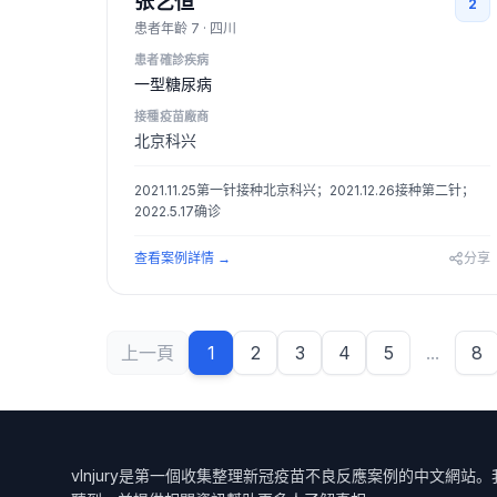
张艺恒
2
患者年齡
7
·
四川
患者確診疾病
一型糖尿病
接種疫苗廠商
北京科兴
2021.11.25第一针接种北京科兴；2021.12.26接种第二针；
2022.5.17确诊
查看案例詳情
→
分享
上一頁
1
2
3
4
5
...
8
vInjury是第一個收集整理新冠疫苗不良反應案例的中文網